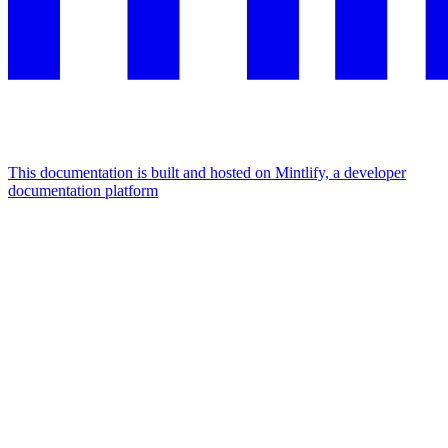
This documentation is built and hosted on Mintlify, a developer
documentation platform
Assistant
Responses
are
generated
using
AI
and
may
contain
mistakes.