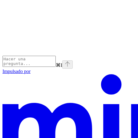
⌘
I
Impulsado por