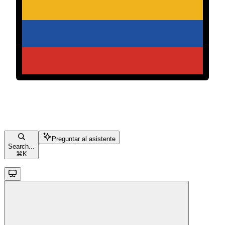
Preguntar al asistente
Search...
⌘
K