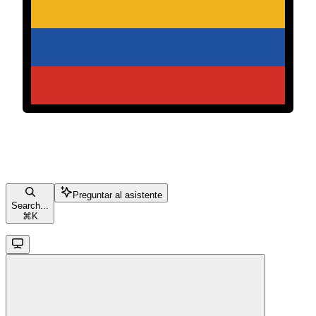
Preguntar al asistente
Search...
⌘
K