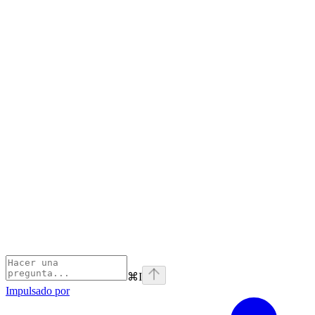
⌘
I
Impulsado por