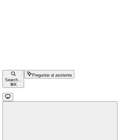
Preguntar al asistente
Search...
⌘
K