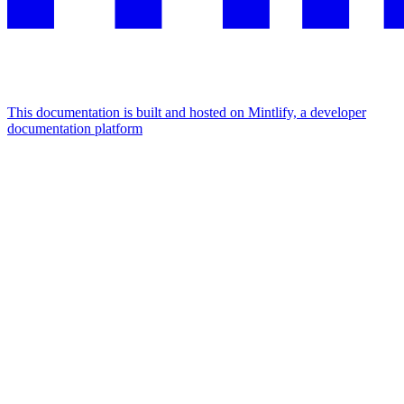
This documentation is built and hosted on Mintlify, a developer
documentation platform
Assistant
Responses
are
generated
using
AI
and
may
contain
mistakes.