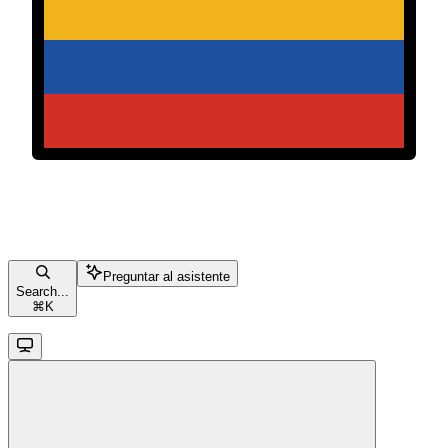
Preguntar al asistente
Search...
⌘
K