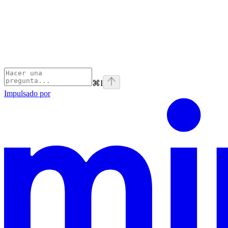
⌘
I
Impulsado por