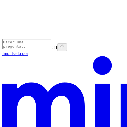
⌘
I
Impulsado por