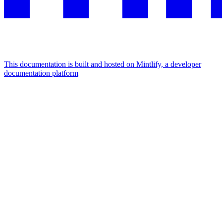
This documentation is built and hosted on Mintlify, a developer
documentation platform
Assistant
Responses
are
generated
using
AI
and
may
contain
mistakes.