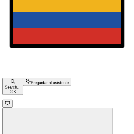
Preguntar al asistente
Search...
⌘
K