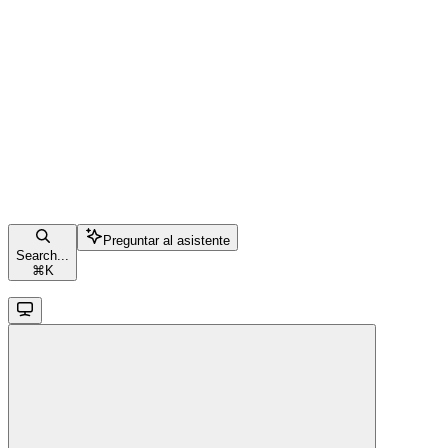
Preguntar al asistente
Search...
⌘
K