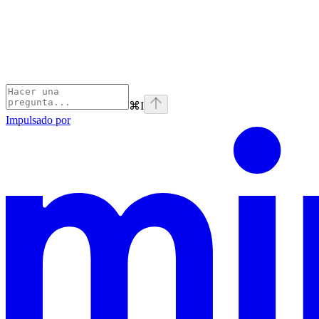
⌘
I
Impulsado por