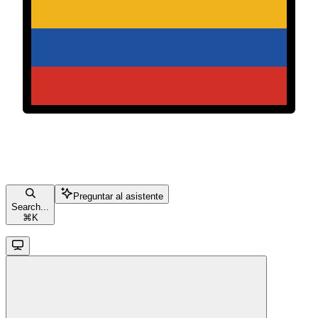
Preguntar al asistente
Search...
⌘
K