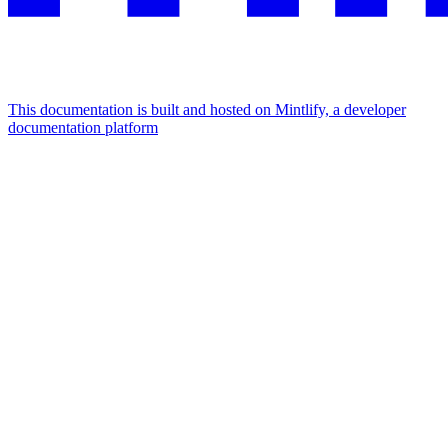
This documentation is built and hosted on Mintlify, a developer
documentation platform
Assistant
Responses
are
generated
using
AI
and
may
contain
mistakes.