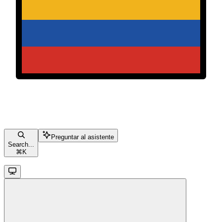
Preguntar al asistente
Search...
⌘
K