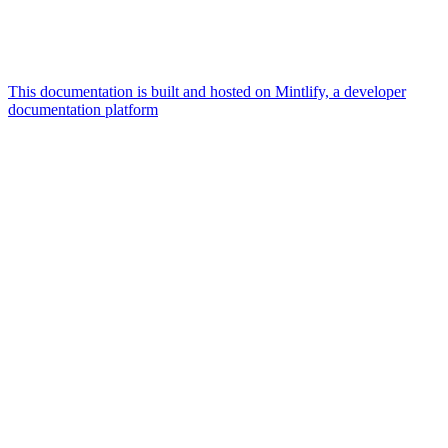
This documentation is built and hosted on Mintlify, a developer
documentation platform
Assistant
Responses
are
generated
using
AI
and
may
contain
mistakes.