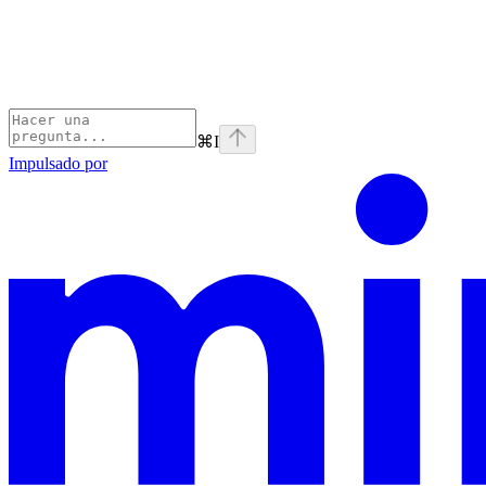
⌘
I
Impulsado por