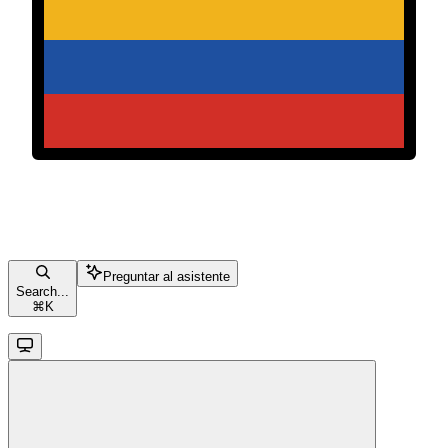
Preguntar al asistente
Search...
⌘
K