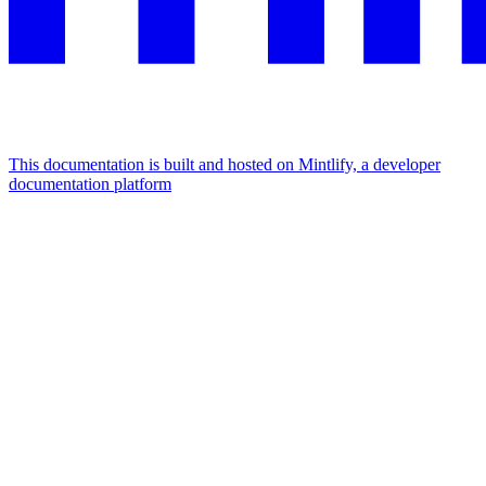
This documentation is built and hosted on Mintlify, a developer
documentation platform
Assistant
Responses
are
generated
using
AI
and
may
contain
mistakes.