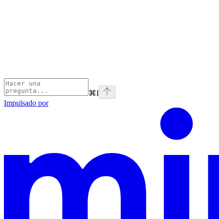
⌘
I
Impulsado por