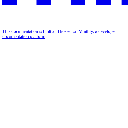
This documentation is built and hosted on Mintlify, a developer
documentation platform
Assistant
Responses
are
generated
using
AI
and
may
contain
mistakes.