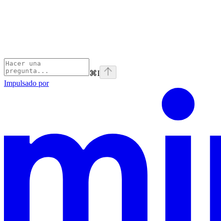
⌘
I
Impulsado por