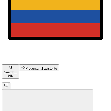
Preguntar al asistente
Search...
⌘
K