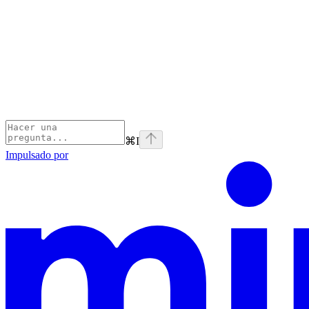
⌘
I
Impulsado por