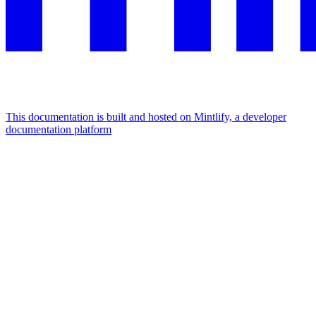
This documentation is built and hosted on Mintlify, a developer
documentation platform
Assistant
Responses
are
generated
using
AI
and
may
contain
mistakes.