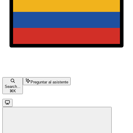
Preguntar al asistente
Search...
⌘
K